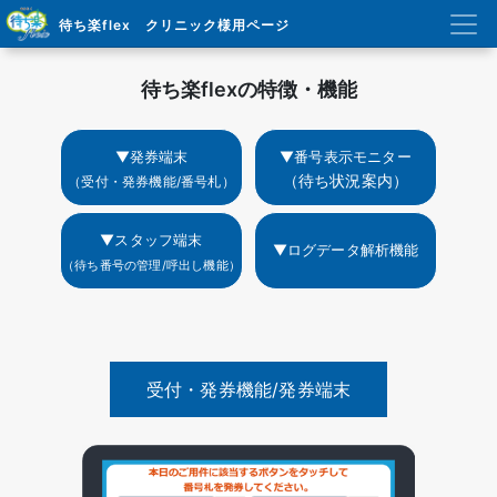
待ち楽flex クリニック様用ページ
待ち楽flexの特徴・機能
▼発券端末
▼番号表示モニター
（待ち状況案内）
（受付・発券機能/番号札）
▼スタッフ端末
▼ログデータ解析機能
（待ち番号の管理/呼出し機能）
受付・発券機能/発券端末