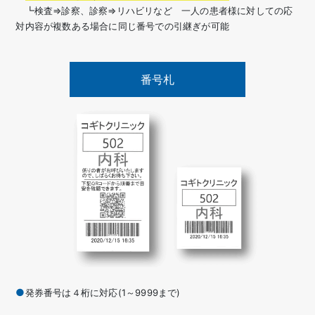
┗検査⇒診察、診察⇒リハビリなど 一人の患者様に対しての応
対内容が複数ある場合に同じ番号での引継ぎが可能
番号札
発券番号は４桁に対応(1～9999まで)