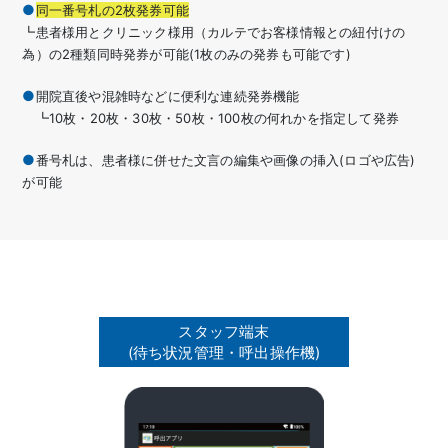
同一番号札の2枚発券可能
┗患者様用とクリニック様用（カルテでお客様情報との紐付けの
為）の2種類同時発券が可能(1枚のみの発券も可能です)
開院直後や混雑時などに便利な連続発券機能
┗10枚・20枚・30枚・50枚・100枚の何れかを指定して発券
番号札は、患者様に併せた文言の編集や画像の挿入(ロゴや広告)
が可能
スタッフ端末
(待ち状況管理・呼出操作機)